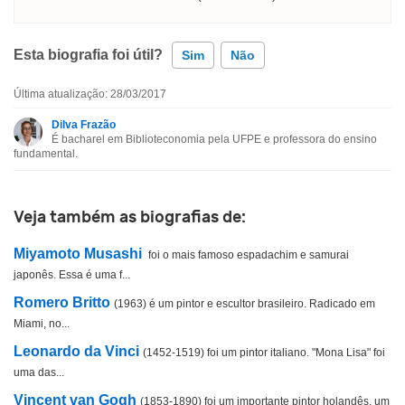
Esta biografia foi útil?
Sim
Não
Última atualização: 28/03/2017
Esta biografia contém informação incorreta
Dilva Frazão
É bacharel em Biblioteconomia pela UFPE e professora do ensino
Esta biografia não tem a informação que procuro
fundamental.
Outro
Veja também as biografias de:
Miyamoto Musashi
foi o mais famoso espadachim e samurai
japonês. Essa é uma f...
Romero Britto
(1963) é um pintor e escultor brasileiro. Radicado em
Miami, no...
Leonardo da Vinci
(1452-1519) foi um pintor italiano. "Mona Lisa" foi
uma das...
Vincent van Gogh
(1853-1890) foi um importante pintor holandês, um