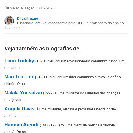
Última atualização: 13/02/2020
Esta biografia contém informação incorreta
Dilva Frazão
É bacharel em Biblioteconomia pela UFPE e professora do ensino
Esta biografia não tem a informação que procuro
fundamental.
Outro
Veja também as biografias de:
Leon Trotsky
(1879-1940) foi um revolucionário comunista russo, um
dos princi...
Mao Tsé-Tung
(1893-1976) foi um líder comunista e revolucionário
chinês. Orga...
Malala Yousafzai
(1997) é uma militante dos direitos das crianças,
uma jovem...
Angela Davis
é uma militante, ativista e professora negra norte-
americana que...
Hannah Arendt
(1906-1975) foi uma cientista política e filósofa
alemã. De as...