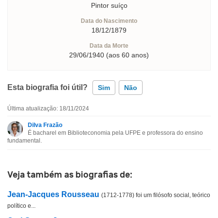
Pintor suíço
Data do Nascimento
18/12/1879
Data da Morte
29/06/1940 (aos 60 anos)
Esta biografia foi útil?
Sim
Não
Última atualização: 18/11/2024
Esta biografia contém informação incorreta
Dilva Frazão
É bacharel em Biblioteconomia pela UFPE e professora do ensino
Esta biografia não tem a informação que procuro
fundamental.
Outro
Veja também as biografias de:
Jean-Jacques Rousseau
(1712-1778) foi um filósofo social, teórico
político e...