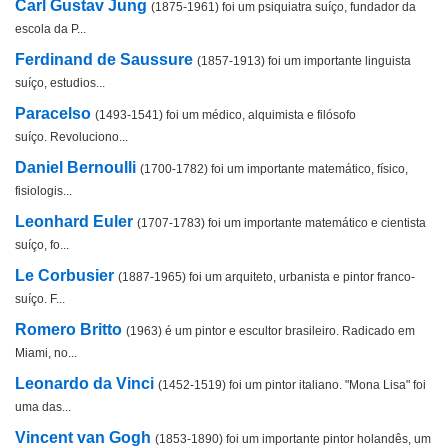
Carl Gustav Jung
(1875-1961) foi um psiquiatra suíço, fundador da
escola da P...
Ferdinand de Saussure
(1857-1913) foi um importante linguista
suíço, estudios...
Paracelso
(1493-1541) foi um médico, alquimista e filósofo
suíço. Revoluciono...
Daniel Bernoulli
(1700-1782) foi um importante matemático, físico,
fisiologis...
Leonhard Euler
(1707-1783) foi um importante matemático e cientista
suíço, fo...
Le Corbusier
(1887-1965) foi um arquiteto, urbanista e pintor franco-
suíço. F...
Romero Britto
(1963) é um pintor e escultor brasileiro. Radicado em
Miami, no...
Leonardo da Vinci
(1452-1519) foi um pintor italiano. "Mona Lisa" foi
uma das...
Vincent van Gogh
(1853-1890) foi um importante pintor holandês, um