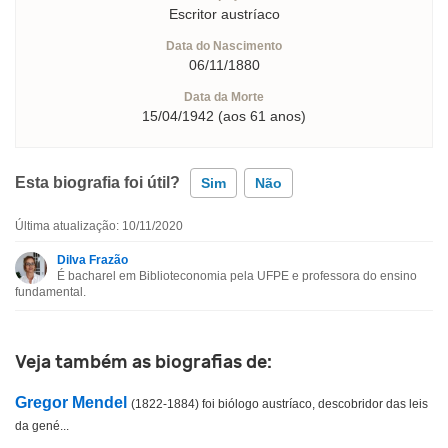
Escritor austríaco
Data do Nascimento
06/11/1880
Data da Morte
15/04/1942 (aos 61 anos)
Esta biografia foi útil?
Sim
Não
Última atualização: 10/11/2020
Esta biografia contém informação incorreta
Dilva Frazão
É bacharel em Biblioteconomia pela UFPE e professora do ensino
Esta biografia não tem a informação que procuro
fundamental.
Outro
Veja também as biografias de:
Gregor Mendel
(1822-1884) foi biólogo austríaco, descobridor das leis
da gené...