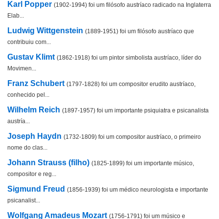
Karl Popper
(1902-1994) foi um filósofo austríaco radicado na Inglaterra
Elab...
Ludwig Wittgenstein
(1889-1951) foi um filósofo austríaco que
contribuiu com...
Gustav Klimt
(1862-1918) foi um pintor simbolista austríaco, líder do
Movimen...
Franz Schubert
(1797-1828) foi um compositor erudito austríaco,
conhecido pel...
Wilhelm Reich
(1897-1957) foi um importante psiquiatra e psicanalista
austría...
Joseph Haydn
(1732-1809) foi um compositor austríaco, o primeiro
nome do clas...
Johann Strauss (filho)
(1825-1899) foi um importante músico,
compositor e reg...
Sigmund Freud
(1856-1939) foi um médico neurologista e importante
psicanalist...
Wolfgang Amadeus Mozart
(1756-1791) foi um músico e