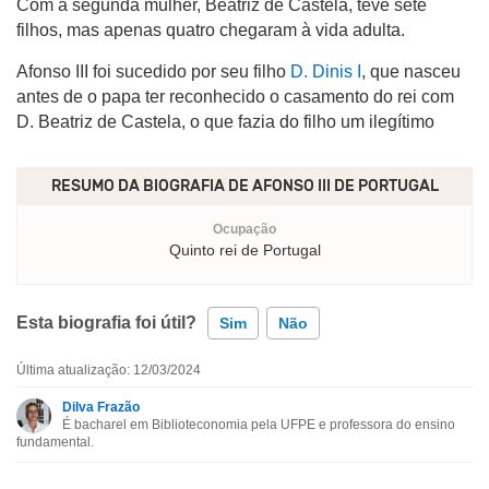
Com a segunda mulher, Beatriz de Castela, teve sete
filhos, mas apenas quatro chegaram à vida adulta.
Afonso III foi sucedido por seu filho
D. Dinis I
, que nasceu
antes de o papa ter reconhecido o casamento do rei com
D. Beatriz de Castela, o que fazia do filho um ilegítimo
RESUMO DA BIOGRAFIA DE
AFONSO III DE PORTUGAL
Ocupação
Quinto rei de Portugal
Esta biografia foi útil?
Sim
Não
Última atualização: 12/03/2024
Esta biografia contém informação incorreta
Dilva Frazão
É bacharel em Biblioteconomia pela UFPE e professora do ensino
Esta biografia não tem a informação que procuro
fundamental.
Outro