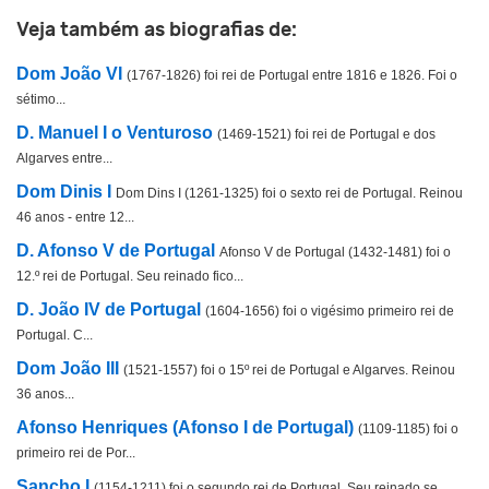
Veja também as biografias de:
Dom João VI
(1767-1826) foi rei de Portugal entre 1816 e 1826. Foi o
sétimo...
D. Manuel I o Venturoso
(1469-1521) foi rei de Portugal e dos
Algarves entre...
Dom Dinis I
Dom Dins I (1261-1325) foi o sexto rei de Portugal. Reinou
46 anos - entre 12...
D. Afonso V de Portugal
Afonso V de Portugal (1432-1481) foi o
12.º rei de Portugal. Seu reinado fico...
D. João IV de Portugal
(1604-1656) foi o vigésimo primeiro rei de
Portugal. C...
Dom João III
(1521-1557) foi o 15º rei de Portugal e Algarves. Reinou
36 anos...
Afonso Henriques (Afonso I de Portugal)
(1109-1185) foi o
primeiro rei de Por...
Sancho I
(1154-1211) foi o segundo rei de Portugal. Seu reinado se