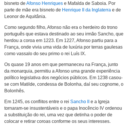
bisneto de
Afonso Henriques
e Mafalda de Saboia. Por
parte de mãe era bisneto de
Henrique II da Inglaterra
e de
Leonor de Aquitânia.
Como segundo filho, Afonso não era o herdeiro do trono
português que estava destinado ao seu irmão Sancho, que
herdou a coroa em 1223. Em 1227, Afonso partiu para a
França, onde vivia uma vida de luxúria por terras gaulesas
como vassalo do seu primo o rei Luís IX.
Os quase 19 anos em que permaneceu na França, junto
da monarquia, permitiu a Afonso uma grande experiência
político legislativa dos negócios públicos. Em 1238 casou-
se com Matilde, condessa de Bolonha, daí seu cognome, o
Bolonhês.
Em 1245, os conflitos entre o rei
Sancho II
e a Igreja
tornaram-se insustentáveis e o papa Inocêncio IV ordenou
a substituição do rei, uma vez que detinha o poder de
colocar e retirar coroas conforme os seus interesses.