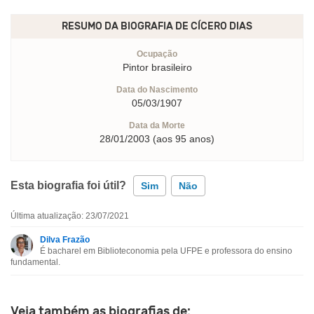
RESUMO DA BIOGRAFIA DE
CÍCERO DIAS
Ocupação
Pintor brasileiro
Data do Nascimento
05/03/1907
Data da Morte
28/01/2003 (aos 95 anos)
Esta biografia foi útil?
Sim
Não
Última atualização: 23/07/2021
Esta biografia contém informação incorreta
Dilva Frazão
É bacharel em Biblioteconomia pela UFPE e professora do ensino
Esta biografia não tem a informação que procuro
fundamental.
Outro
Veja também as biografias de: