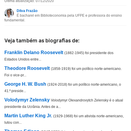
Última atualização: 07/12/2020
Esta biografia contém informação incorreta
Dilva Frazão
É bacharel em Biblioteconomia pela UFPE e professora do ensino
Esta biografia não tem a informação que procuro
fundamental.
Outro
Veja também as biografias de:
Franklin Delano Roosevelt
(1882-1945) foi presidente dos
Estados Unidos entre...
Theodore Roosevelt
(1858-1919) foi um político norte-americano.
Foi o vice-pr...
George H. W. Bush
(1924-2018) foi um político norte-americano, o
41.º preside...
Volodymyr Zelensky
Volodymyr Olexandrovytch Zelensky é o atual
presidente da Ucrânia. Antes de a...
Martin Luther King Jr.
(1929-1968) foi um ativista norte-americano,
lutou con...