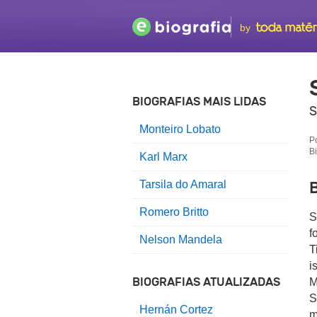
by
BIOGRAFIAS MAIS LIDAS
S
Monteiro Lobato
P
B
Karl Marx
Tarsila do Amaral
B
Romero Britto
S
f
Nelson Mandela
T
i
BIOGRAFIAS ATUALIZADAS
M
S
Hernán Cortez
m