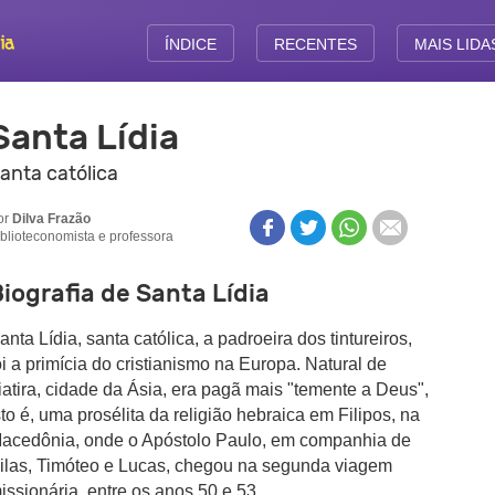
ÍNDICE
RECENTES
MAIS LIDA
Santa Lídia
anta católica
or
Dilva Frazão
iblioteconomista e professora
iografia de Santa Lídia
anta Lídia, santa católica, a padroeira dos tintureiros,
oi a primícia do cristianismo na Europa. Natural de
iatira, cidade da Ásia, era pagã mais "temente a Deus",
sto é, uma prosélita da religião hebraica em Filipos, na
acedônia, onde o Apóstolo Paulo, em companhia de
ilas, Timóteo e Lucas, chegou na segunda viagem
issionária, entre os anos 50 e 53.