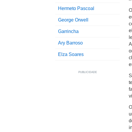
Hermeto Pascoal
O
e
George Orwell
c
e
Garrincha
l
Ary Barroso
A
o
Elza Soares
c
e
S
t
f
v
O
u
d
i