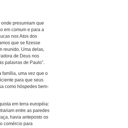
s, onde presumiam que
ção em comum e para a
Lucas nos Atos dos
hamos que se fizesse
m reunido. Uma delas,
oradora de Deus nos
às palavras de Paulo".
 família, uma vez que o
ficiente para que seus
casa como hóspedes bem-
uista em terra européia:
 trariam entre as paredes
graça, havia anteposto os
 o comércio para