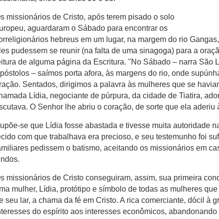
s missionários de Cristo, após terem pisado o solo
uropeu, aguardaram o Sábado para encontrar os
orreligionários hebreus em um lugar, na margem do rio Ganga
les pudessem se reunir (na falta de uma sinagoga) para a ora
eitura de alguma página da Escritura. "No Sábado – narra São 
póstolos – saímos porta afora, às margens do rio, onde supún
ração. Sentados, dirigimos a palavra às mulheres que se havia
hamada Lídia, negociante de púrpura, da cidade de Tiatira, ad
scutava. O Senhor lhe abriu o coração, de sorte que ela aderiu 
upõe-se que Lídia fosse abastada e tivesse muita autoridade na
ecido com que trabalhava era precioso, e seu testemunho foi su
amiliares pedissem o batismo, aceitando os missionários em 
indos.
s missionários de Cristo conseguiram, assim, sua primeira conq
ma mulher, Lídia, protótipo e símbolo de todas as mulheres que
e seu lar, a chama da fé em Cristo. A rica comerciante, dócil à 
nteresses do espírito aos interesses econômicos, abandonando