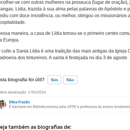
ecolher-se com outras mulheres na proseuca (lugar de oração), 
angas. Lídia, trazida à sua alma pelas palavras do Apóstolo e p
ediu com doce insistência, ou melhor, obrigou os missionários 
ospitalidade.
essa maneira, a casa de Lídia tornou-se o primeiro centro comuni
a Europa.
 culto a Santa Lídia é uma tradição das mais antigas da Igreja 
adroeira dos tintureiros. A santa é festejada no dia 3 de agosto
sta biografia foi útil?
Sim
Não
ltima atualização: 17/01/2014
Esta biografia contém informação incorreta
Dilva Frazão
É bacharel em Biblioteconomia pela UFPE e professora do ensino fundament
Esta biografia não tem a informação que procuro
Outro
eja também as biografias de: