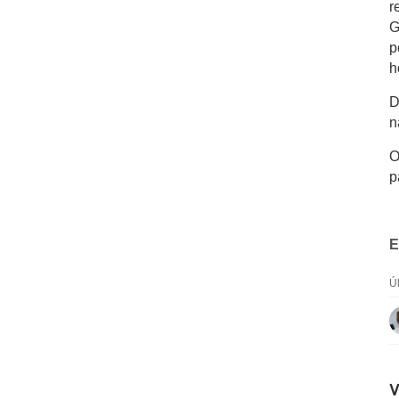
r
G
p
h
D
n
O
p
E
Ú
V