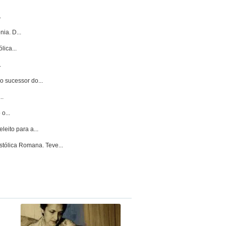
.
ia. D...
ica...
.
 o sucessor do...
..
o...
leito para a...
stólica Romana. Teve...