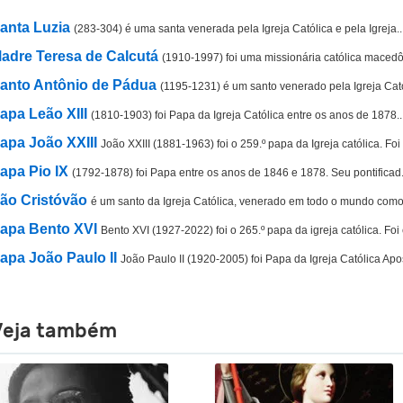
anta Luzia
(283-304) é uma santa venerada pela Igreja Católica e pela Igreja..
adre Teresa de Calcutá
(1910-1997) foi uma missionária católica macedôn
anto Antônio de Pádua
(1195-1231) é um santo venerado pela Igreja Catól
apa Leão XIII
(1810-1903) foi Papa da Igreja Católica entre os anos de 1878..
apa João XXIII
João XXIII (1881-1963) foi o 259.º papa da Igreja católica. Foi
apa Pio IX
(1792-1878) foi Papa entre os anos de 1846 e 1878. Seu pontificad.
ão Cristóvão
é um santo da Igreja Católica, venerado em todo o mundo como 
apa Bento XVI
Bento XVI (1927-2022) foi o 265.º papa da igreja católica. Foi e
apa João Paulo II
João Paulo II (1920-2005) foi Papa da Igreja Católica Apo
Veja também