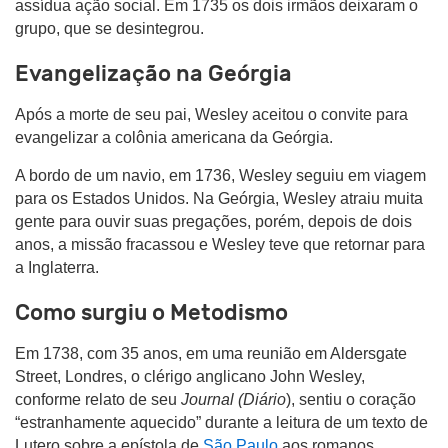
assídua ação social. Em 1735 os dois irmãos deixaram o
grupo, que se desintegrou.
Evangelização na Geórgia
Após a morte de seu pai, Wesley aceitou o convite para
evangelizar a colônia americana da Geórgia.
A bordo de um navio, em 1736, Wesley seguiu em viagem
para os Estados Unidos. Na Geórgia, Wesley atraiu muita
gente para ouvir suas pregações, porém, depois de dois
anos, a missão fracassou e Wesley teve que retornar para
a Inglaterra.
Como surgiu o Metodismo
Em 1738, com 35 anos, em uma reunião em Aldersgate
Street, Londres, o clérigo anglicano John Wesley,
conforme relato de seu
Journal (Diário
), sentiu o coração
“estranhamente aquecido” durante a leitura de um texto de
Lutero sobre a epístola de
São Paulo
aos romanos.