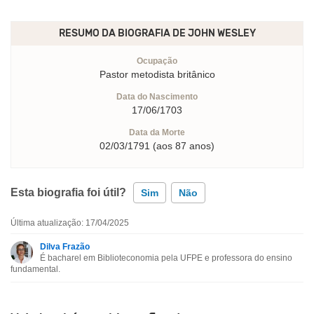
RESUMO DA BIOGRAFIA DE
JOHN WESLEY
Ocupação
Pastor metodista britânico
Data do Nascimento
17/06/1703
Data da Morte
02/03/1791 (aos 87 anos)
Esta biografia foi útil?
Sim
Não
Última atualização: 17/04/2025
Esta biografia contém informação incorreta
Dilva Frazão
É bacharel em Biblioteconomia pela UFPE e professora do ensino
Esta biografia não tem a informação que procuro
fundamental.
Outro