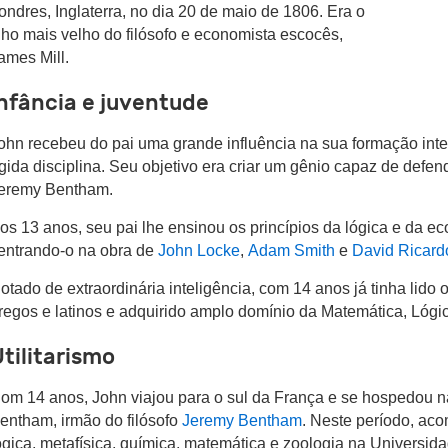
ondres, Inglaterra, no dia 20 de maio de 1806. Era o
ilho mais velho do filósofo e economista escocês,
ames Mill.
nfância e juventude
ohn recebeu do pai uma grande influência na sua formação inte
ígida disciplina. Seu objetivo era criar um gênio capaz de defend
eremy Bentham.
os 13 anos, seu pai lhe ensinou os princípios da lógica e da ec
entrando-o na obra de
John Locke
,
Adam
Smith
e
David Ricard
otado de extraordinária inteligência, com 14 anos já tinha lido 
regos e latinos e adquirido amplo domínio da Matemática, Lógic
tilitarismo
om 14 anos, John viajou para o sul da França e se hospedou 
entham, irmão do filósofo
Jeremy Bentham
. Neste período, ac
ógica, metafísica, química, matemática e zoologia na Universida