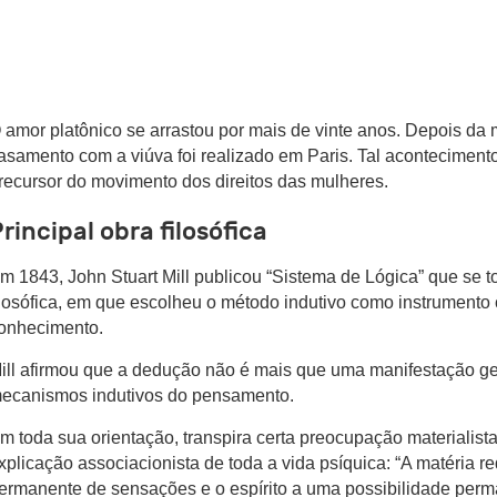
 amor platônico se arrastou por mais de vinte anos. Depois da 
asamento com a viúva foi realizado em Paris. Tal aconteciment
recursor do movimento dos direitos das mulheres.
rincipal obra filosófica
m 1843, John Stuart Mill publicou “Sistema de Lógica” que se t
ilosófica, em que escolheu o método indutivo como instrumento c
onhecimento.
ill afirmou que a dedução não é mais que uma manifestação g
ecanismos indutivos do pensamento.
m toda sua orientação, transpira certa preocupação materialista
xplicação associacionista de toda a vida psíquica: “A matéria r
ermanente de sensações e o espírito a uma possibilidade per