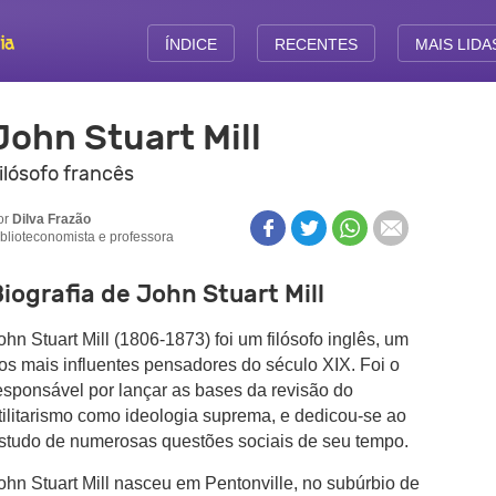
ÍNDICE
RECENTES
MAIS LIDA
John Stuart Mill
ilósofo francês
or
Dilva Frazão
iblioteconomista e professora
iografia de John Stuart Mill
ohn Stuart Mill (1806-1873) foi um filósofo inglês, um
os mais influentes pensadores do século XIX. Foi o
esponsável por lançar as bases da revisão do
tilitarismo como ideologia suprema, e dedicou-se ao
studo de numerosas questões sociais de seu tempo.
ohn Stuart Mill nasceu em Pentonville, no subúrbio de