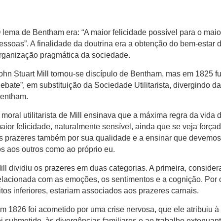
 lema de Bentham era: “A maior felicidade possível para o mai
essoas”. A finalidade da doutrina era a obtenção do bem-estar d
rganização pragmática da sociedade.
ohn Stuart Mill tornou-se discípulo de Bentham, mas em 1825 
ebate”, em substituição da Sociedade Utilitarista, divergindo da
entham.
 moral utilitarista de Mill ensinava que a máxima regra da vida 
aior felicidade, naturalmente sensível, ainda que se veja forçado
s prazeres também por sua qualidade e a ensinar que devemos 
os aos outros como ao próprio eu.
ill dividiu os prazeres em duas categorias. A primeira, considera
elacionada com as emoções, os sentimentos e a cognição. Por o
itos inferiores, estariam associados aos prazeres carnais.
m 1826 foi acometido por uma crise nervosa, que ele atribuiu à
oi submetido, às divergências familiares e ao trabalho extenuant