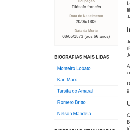
Ocupação
L
Filósofo francês
f
Data do Nascimento
J
20/05/1806
I
Data da Morte
08/05/1873 (aos 66 anos)
J
r
J
BIOGRAFIAS MAIS LIDAS
A
Monteiro Lobato
c
Karl Marx
D
g
Tarsila do Amaral
U
Romero Britto
Nelson Mandela
C
B
l