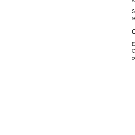
S
r
E
C
c