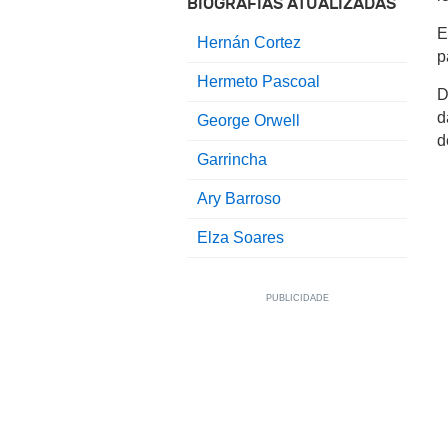
BIOGRAFIAS ATUALIZADAS
E
Hernán Cortez
p
Hermeto Pascoal
D
d
George Orwell
d
Garrincha
Ary Barroso
Elza Soares