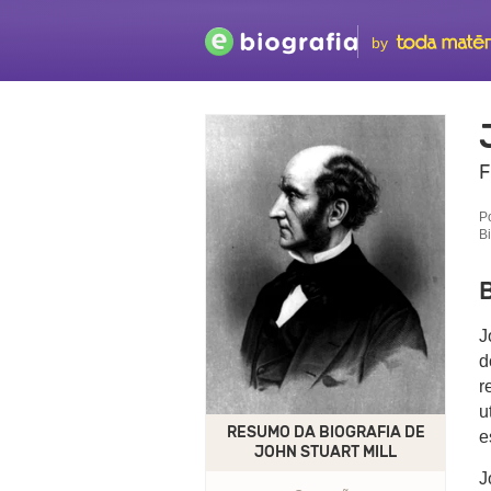
by
F
P
B
B
J
d
r
u
RESUMO DA BIOGRAFIA DE
e
JOHN STUART MILL
J