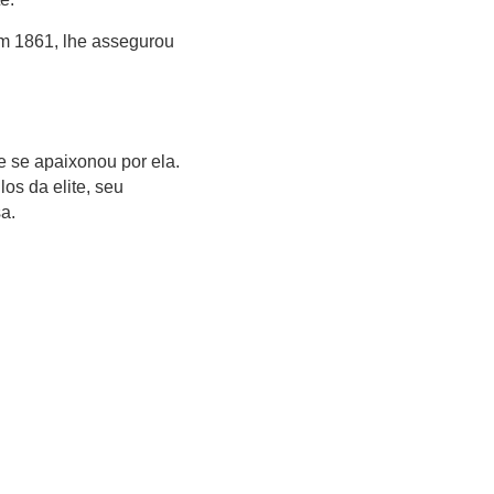
 em 1861, lhe assegurou
 se apaixonou por ela.
os da elite, seu
a.