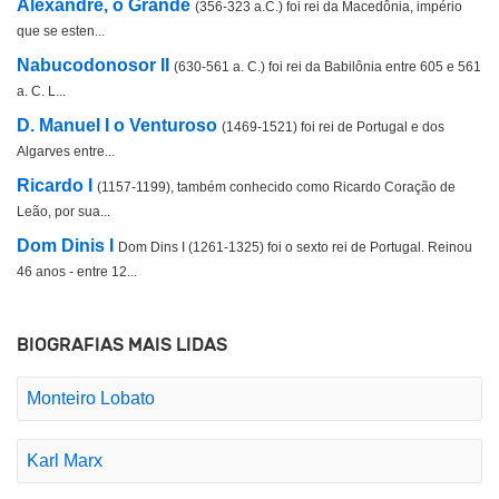
Alexandre, o Grande
(356-323 a.C.) foi rei da Macedônia, império
que se esten...
Nabucodonosor II
(630-561 a. C.) foi rei da Babilônia entre 605 e 561
a. C. L...
D. Manuel I o Venturoso
(1469-1521) foi rei de Portugal e dos
Algarves entre...
Ricardo I
(1157-1199), também conhecido como Ricardo Coração de
Leão, por sua...
Dom Dinis I
Dom Dins I (1261-1325) foi o sexto rei de Portugal. Reinou
46 anos - entre 12...
BIOGRAFIAS MAIS LIDAS
Monteiro Lobato
Karl Marx