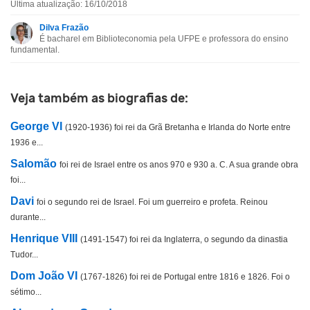
Última atualização: 16/10/2018
Esta biografia contém informação incorreta
Dilva Frazão
É bacharel em Biblioteconomia pela UFPE e professora do ensino
Esta biografia não tem a informação que procuro
fundamental.
Outro
Veja também as biografias de:
George VI
(1920-1936) foi rei da Grã Bretanha e Irlanda do Norte entre
1936 e...
Salomão
foi rei de Israel entre os anos 970 e 930 a. C. A sua grande obra
foi...
Davi
foi o segundo rei de Israel. Foi um guerreiro e profeta. Reinou
durante...
Henrique VIII
(1491-1547) foi rei da Inglaterra, o segundo da dinastia
Tudor...
Dom João VI
(1767-1826) foi rei de Portugal entre 1816 e 1826. Foi o
sétimo...