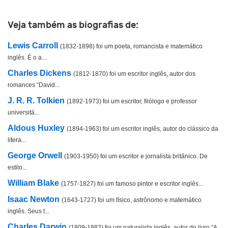
Outro
Veja também as biografias de:
Lewis Carroll
(1832-1898) foi um poeta, romancista e matemático
inglês. É o a...
Charles Dickens
(1812-1870) foi um escritor inglês, autor dos
romances “David...
J. R. R. Tolkien
(1892-1973) foi um escritor, filólogo e professor
universitá...
Aldous Huxley
(1894-1963) foi um escritor inglês, autor do clássico da
litera...
George Orwell
(1903-1950) foi um escritor e jornalista britânico. De
estilo...
William Blake
(1757-1827) foi um famoso pintor e escritor inglês...
Isaac Newton
(1643-1727) foi um físico, astrônomo e matemático
inglês. Seus t...
Charles Darwin
(1809-1882) foi um naturalista inglês, autor do livro "A