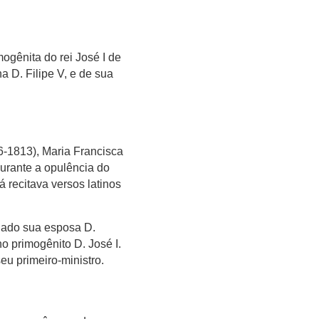
mogênita do rei José I de
a D. Filipe V, e de sua
36-1813), Maria Francisca
urante a opulência do
á recitava versos latinos
 lado sua esposa D.
o primogênito D. José I.
eu primeiro-ministro.