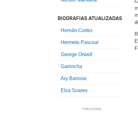
O
m
m
BIOGRAFIAS ATUALIZADAS
d
Hernán Cortez
R
E
Hermeto Pascoal
F
George Orwell
Garrincha
Ary Barroso
Elza Soares