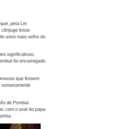
que, pela Lei
o cônjuge fosse
ito anos mais velho do
s significativas,
Pombal foi encarregado
pessoas que fossem
m sumariamente
uês de Pombal
ios, com o aval do papa
anhia.