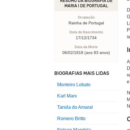
RESUMO DA BIOGRAFIA DE
MARIA I DE PORTUGAL
D
G
Ocupação
Rainha de Portugal
L
P
Data do Nascimento
s
17/12/1734
Data da Morte
I
06/02/1818 (aos 83 anos)
A
D
BIOGRAFIAS MAIS LIDAS
r
e
Monteiro Lobato
N
Karl Marx
M
N
Tarsila do Amaral
Romero Britto
Nelson Mandela