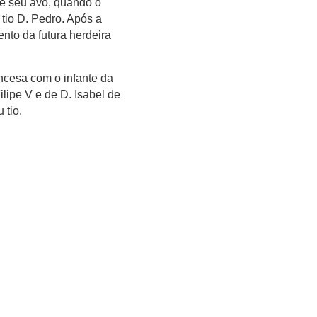
de seu avô, quando o
tio D. Pedro. Após a
nto da futura herdeira
ncesa com o infante da
ilipe V e de D. Isabel de
 tio.