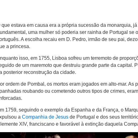
 que estava em causa era a própria sucessão da monarquia, já 
undamental, uma mulher só poderia ser rainha de Portugal se 
ortuguês. A escolha recaiu em D. Pedro, irmão de seu pai, dezo
ue a princesa.
nquanto isso, em 1755, Lisboa sofreu um terremoto de proporçõe
eguido de um maremoto que destruiu grande parte da capital. 
a posterior reconstrução da cidade.
or ordem de Pombal, os mortos eram jogados em alto-mar. As 
panhadas roubando ou cometendo outros tipos de crimes, era
nforcadas.
m 1759, seguindo o exemplo da Espanha e da França, o Marq
xpulsou a
Companhia de Jesus
de Portugal e dos seus territór
lemente XIV, franciscano e favorável à extinção daquela Comp