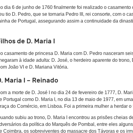
o dia 6 de junho de 1760 finalmente foi realizado o casamento
eu tio D. Pedro, que se tornaria Pedro III, rei consorte, com o 
ainha de Portugal, assegurando assim a continuidade da dinas
ilhos de D. Maria I
o casamento de princesa D. Maria com D. Pedro nasceram seis 
hegaram à idade adulta: D. José, o herdeiro aparente do trono, D
om João VI e D. Mariana Vitória.
. Maria I – Reinado
om a morte de D. José I no dia 24 de fevereiro de 1777, D. Mar
e Portugal como D. Maria I, no dia 13 de maio de 1977, em uma
raça do Comércio, em Lisboa. Foi a primeira mulher a herdar o 
uando subiu ao trono, D. Maria I encontrou as prisões cheias de
dversários da política do Marquês de Pombal, entre eles alguns 
e Coimbra, os sobreviventes do massacre dos Távoras e os irm