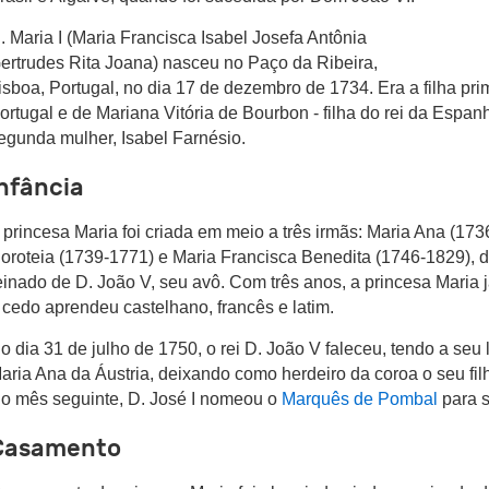
. Maria I (Maria Francisca Isabel Josefa Antônia
ertrudes Rita Joana) nasceu no Paço da Ribeira,
isboa, Portugal, no dia 17 de dezembro de 1734. Era a filha pri
ortugal e de Mariana Vitória de Bourbon - filha do rei da Espanh
egunda mulher, Isabel Farnésio.
nfância
 princesa Maria foi criada em meio a três irmãs: Maria Ana (17
oroteia (1739-1771) e Maria Francisca Benedita (1746-1829), d
einado de D. João V, seu avô. Com três anos, a princesa Maria j
 cedo aprendeu castelhano, francês e latim.
o dia 31 de julho de 1750, o rei D. João V faleceu, tendo a seu
aria Ana da Áustria, deixando como herdeiro da coroa o seu filh
o mês seguinte, D. José I nomeou o
Marquês de Pombal
para s
Casamento