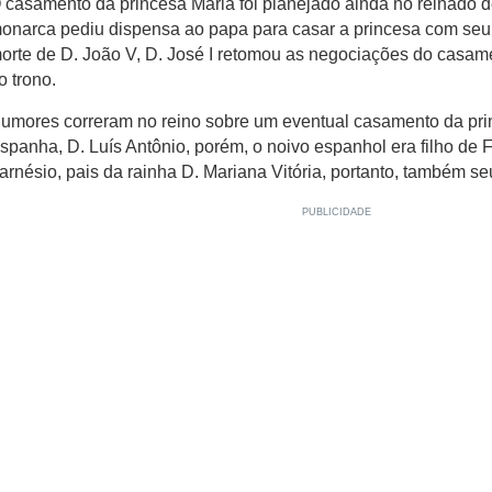
 casamento da princesa Maria foi planejado ainda no reinado 
onarca pediu dispensa ao papa para casar a princesa com seu 
orte de D. João V, D. José I retomou as negociações do casame
o trono.
umores correram no reino sobre um eventual casamento da pri
spanha, D. Luís Antônio, porém, o noivo espanhol era filho de F
arnésio, pais da rainha D. Mariana Vitória, portanto, também seu