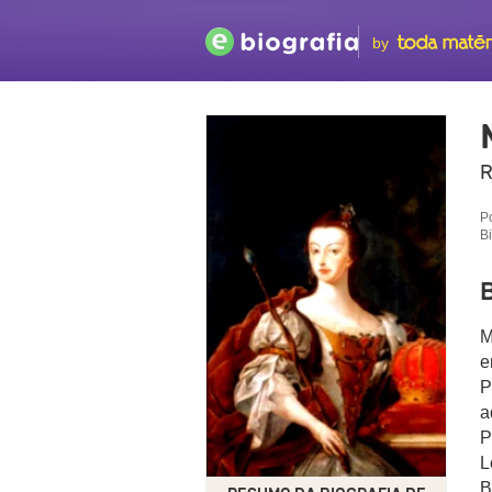
by
R
P
B
B
M
e
P
a
P
L
B