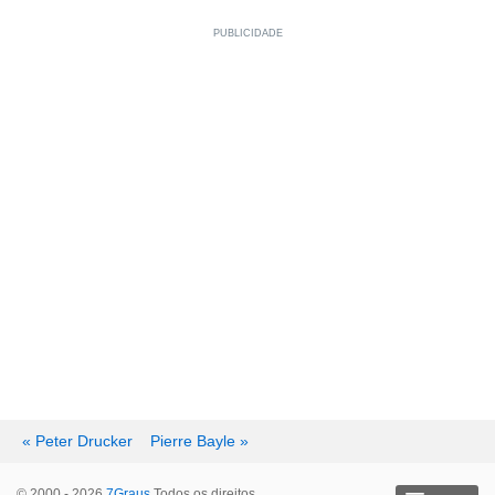
« Peter Drucker
Pierre Bayle »
© 2000 - 2026
7Graus
Todos os direitos