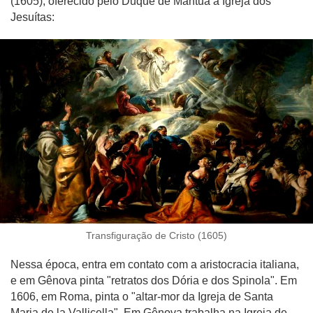
(1605), oferecido pelo Duque de Mântua à Igreja dos
Jesuítas:
Transfiguração de Cristo (1605)
Nessa época, entra em contato com a aristocracia italiana,
e em Gênova pinta "retratos dos Dória e dos Spinola". Em
1606, em Roma, pinta o "altar-mor da Igreja de Santa
Maria de la Vallicella". Em Gênova trabalha na Igreja de