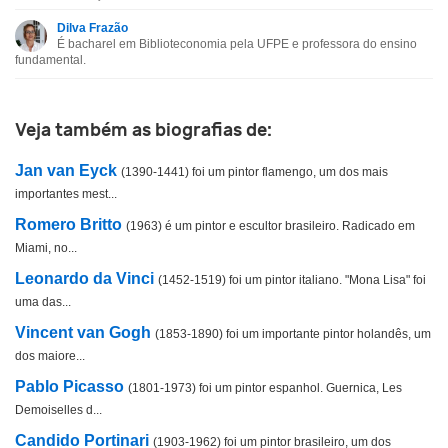
Esta biografia contém informação incorreta
Dilva Frazão
É bacharel em Biblioteconomia pela UFPE e professora do ensino
Esta biografia não tem a informação que procuro
fundamental.
Outro
Veja também as biografias de:
Jan van Eyck
(1390-1441) foi um pintor flamengo, um dos mais
importantes mest...
Romero Britto
(1963) é um pintor e escultor brasileiro. Radicado em
Miami, no...
Leonardo da Vinci
(1452-1519) foi um pintor italiano. "Mona Lisa" foi
uma das...
Vincent van Gogh
(1853-1890) foi um importante pintor holandês, um
dos maiore...
Pablo Picasso
(1801-1973) foi um pintor espanhol. Guernica, Les
Demoiselles d...
Candido Portinari
(1903-1962) foi um pintor brasileiro, um dos