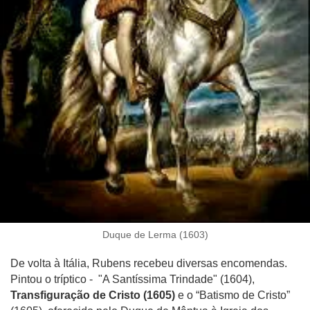
Duque de Lerma (1603)
De volta à Itália, Rubens recebeu diversas encomendas.
Pintou o tríptico - "A Santíssima Trindade" (1604),
Transfiguração de Cristo (1605)
e o “Batismo de Cristo”