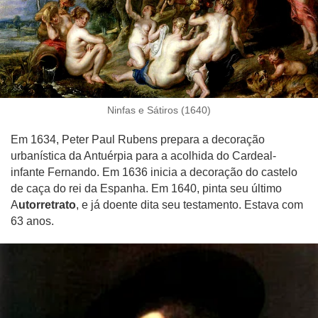
Ninfas e Sátiros (1640)
Em 1634, Peter Paul Rubens prepara a decoração
urbanística da Antuérpia para a acolhida do Cardeal-
infante Fernando. Em 1636 inicia a decoração do castelo
de caça do rei da Espanha. Em 1640, pinta seu último
A
utorretrato
, e já doente dita seu testamento. Estava com
63 anos.