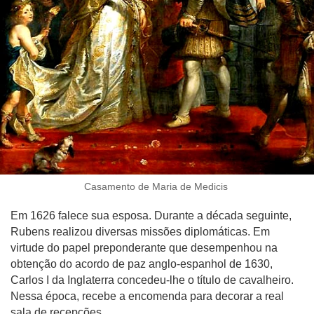
Casamento de Maria de Medicis
Em 1626 falece sua esposa. Durante a década seguinte,
Rubens realizou diversas missões diplomáticas. Em
virtude do papel preponderante que desempenhou na
obtenção do acordo de paz anglo-espanhol de 1630,
Carlos I da Inglaterra concedeu-lhe o título de cavalheiro.
Nessa época, recebe a encomenda para decorar a real
sala de recepções.